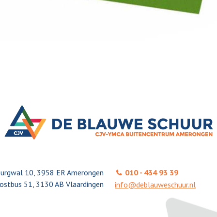
urgwal 10, 3958 ER Amerongen
010 - 434 93 39
ostbus 51, 3130 AB Vlaardingen
info@deblauweschuur.nl