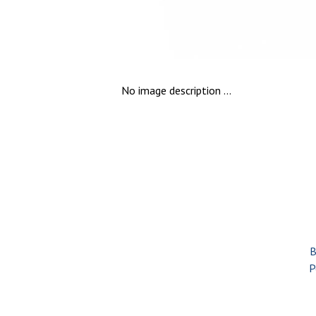
No image description ...
B
P