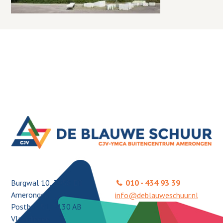
Burgwal 10, 3958 ER
010 - 434 93 39
Amerongen
info@deblauweschuur.nl
Postbus 51, 3130 AB
Vlaardingen