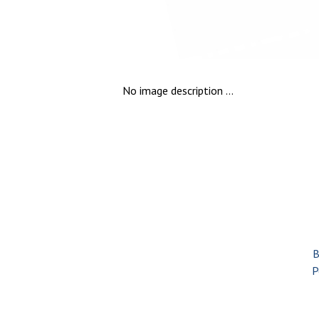
No image description ...
B
P