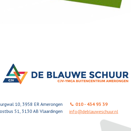
urgwal 10, 3958 ER Amerongen
010 - 434 93 39
ostbus 51, 3130 AB Vlaardingen
info@deblauweschuur.nl