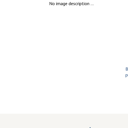
No image description ...
B
P