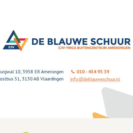
urgwal 10, 3958 ER Amerongen
010 - 434 93 39
ostbus 51, 3130 AB Vlaardingen
info@deblauweschuur.nl