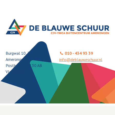
Burgwal 10, 3958 ER
010 - 434 93 39
Amerongen
info@deblauweschuur.nl
Postbus 51, 3130 AB
Vlaardingen