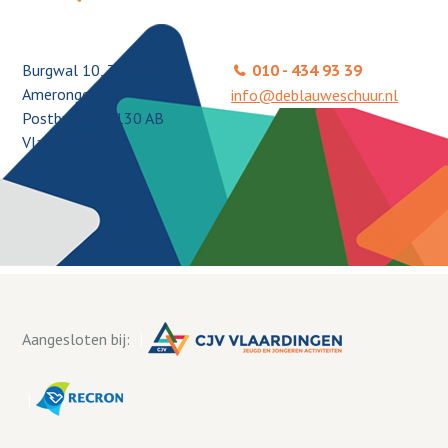
Burgwal 10, 3958 ER
010 - 434 93 39
Amerongen
info@deblauweschuur.nl
Postbus 51, 3130 AB
Vlaardingen
Aangesloten bij: