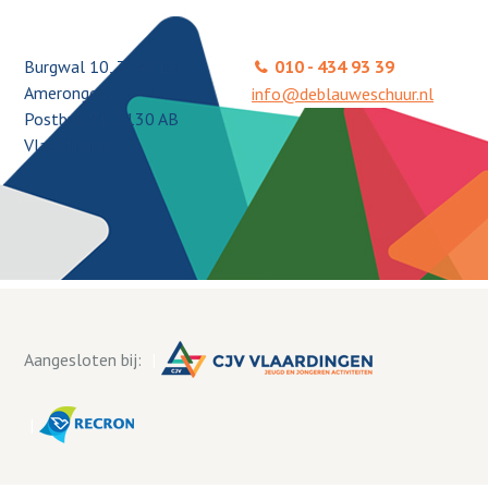
Burgwal 10, 3958 ER
010 - 434 93 39
Amerongen
info@deblauweschuur.nl
Postbus 51, 3130 AB
Vlaardingen
Aangesloten bij: