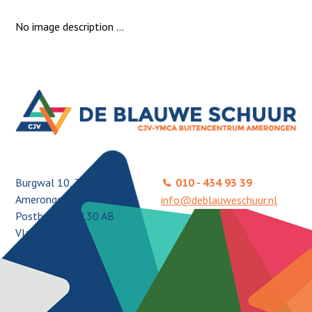
No image description ...
Burgwal 10, 3958 ER
010 - 434 93 39
Amerongen
info@deblauweschuur.nl
Postbus 51, 3130 AB
Vlaardingen